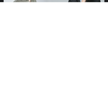
山元賢治のつぶやき・山元塾、小西麻亜耶の限定レッスン
世界のニュースで学習できる無料プログラム
山元塾
講演会
研修