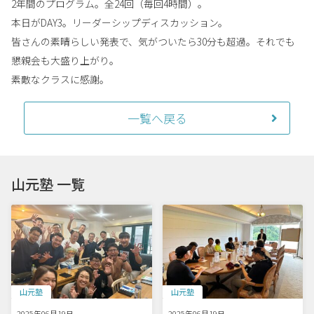
2年間のプログラム。全24回（毎回4時間）。
本日がDAY3。リーダーシップディスカッション。
皆さんの素晴らしい発表で、気がついたら30分も超過。それでも
懇親会も大盛り上がり。
素敵なクラスに感謝。
一覧へ戻る
山元塾 一覧
山元塾
山元塾
2025年06月19日
2025年06月19日