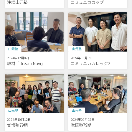
沖縄山元塾
コミュニカカップ
山元塾
山元塾
2024年12月07日
2024年10月19日
取材「Dream Navi」
コミュニカカレッジ2
山元塾
山元塾
2024年10月12日
2024年09月15日
覚悟塾79期
覚悟塾79期