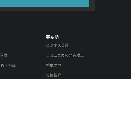
英語塾
ビジネス英語
覚悟
コミュニカの発音矯正
日程・料金
塾生の声
実績紹介
入塾のご案内
内
リスニング教材
教材
リスニング教材ユーザーの声
教材ユーザーの声
オンラインレッスン