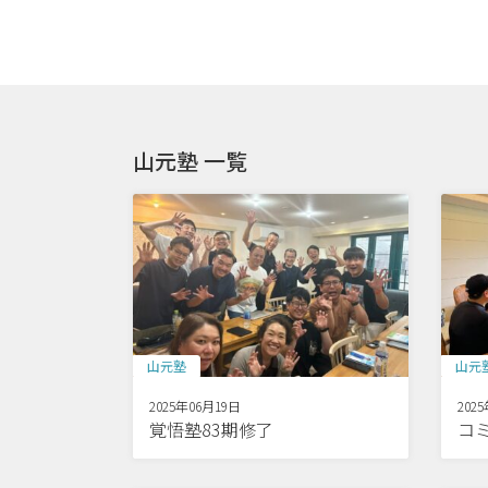
山元塾 一覧
山元塾
山元
2025年06月19日
202
覚悟塾83期修了
コ