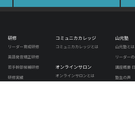
研修
コミュニカカレッジ
山元塾
リーダー育成研修
コミュニカカレッジとは
山元塾とは
英語発音矯正研修
リーダーの
オンラインサロン
若手幹部候補研修
講座概要 
オンラインサロンとは
研修実績
塾生の声
研修開催の流れ
実績紹介
よくある質問
入塾のご案
研修のご依頼
リスニング
リスニング