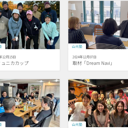
塾
山元塾
4年12月15日
2024年12月07日
ミュニカカップ
取材「Dream Navi」
塾
山元塾