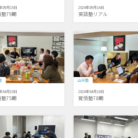
4年09月15日
2024年09月14日
塾79期
英語塾リアル
塾
山元塾
4年04月20日
2024年04月10日
塾75期
覚悟塾78期