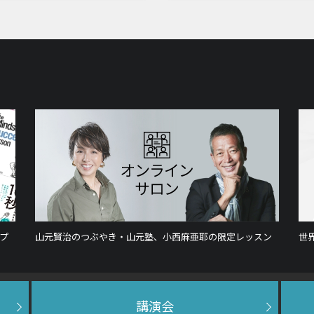
プ
山元賢治のつぶやき・山元塾、小西麻亜耶の限定レッスン
世
講演会