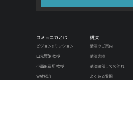
コミュニカとは
講演
ビジョン&ミッション
講演のご案内
山元賢治 挨拶
講演実績
小西麻亜耶 挨拶
講演開催までの流れ
実績紹介
よくある質問
書籍紹介
講演のご依頼
メディア掲載実績
会社概要