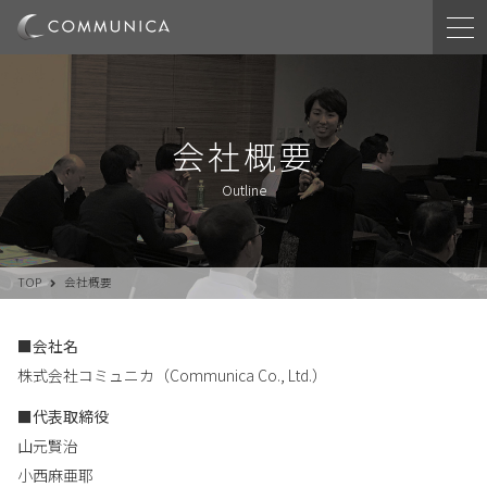
会社概要
Outline
TOP
会社概要
■会社名
株式会社コミュニカ（Communica Co., Ltd.）
■代表取締役
山元賢治
小西麻亜耶