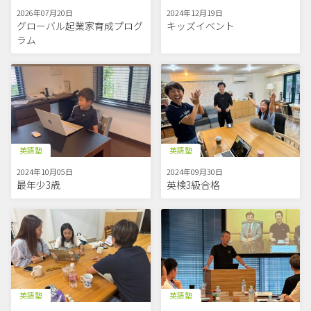
2026年07月20日
2024年12月19日
グローバル起業家育成プログ
キッズイベント
ラム
英語塾
英語塾
2024年10月05日
2024年09月30日
最年少3歳
英検3級合格
英語塾
英語塾