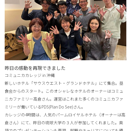
昨日の感動を再現できました
コミュニカカレッジ in 沖縄
新しいホテル「サウスウエスト・グランドホテル」にて集合。昼
食会からのスタート。このオシャレなホテルのオーナーはコミュ
ニカファミリー高倉さん。運営はこれまた多くのコミュニカファ
ミリーが働いているPDS(Plan Do See)さん。
カレッジの4時間は、人気のパームロイヤルホテル（オーナーは高
倉さん）にて、昨日の琉球大学の３人が参加してくれました。英
語でのプレゼンテーションも再現。就職やキャリアについても積