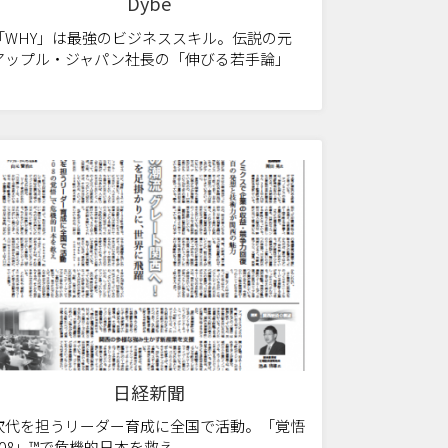
Dybe
「WHY」は最強のビジネススキル。伝説の元
アップル・ジャパン社長の「伸びる若手論」
日経新聞
次代を担うリーダー育成に全国で活動。「覚悟
108」™で危機的日本を救え。