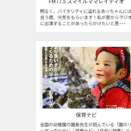
FM77.5 スマイルママレイディオ
明るく、バイタリティに溢れるあっちゃんに
会う度、元気をもらいます！私が昔からラジ
に出演することがあったらかけたいと思･･･
保育ナビ
全国の幼稚園の園長先生が読んでいる「園の
ーダーのために：保育ナビ」1月号に特集して