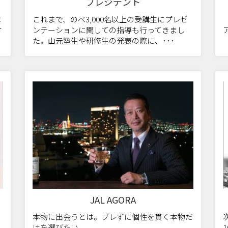
プレジデント
は
これまで、のべ3,000名以上の受講生にプレゼ
オ
ンテーションに関しての指導も行ってきまし
た。山元塾生や研修生の発表の際に、･･･
JAL AGORA
リ
本物に出会うとは。ブレずに個性を貫く本物だ
けを選びたい。