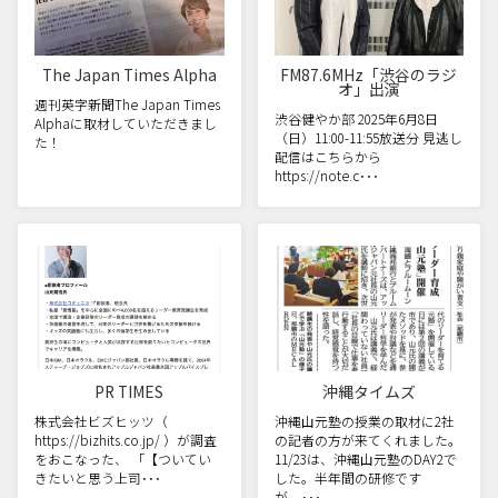
The Japan Times Alpha
FM87.6MHz「渋谷のラジ
オ」出演
週刊英字新聞The Japan Times
渋谷健やか部 2025年6月8日
Alphaに取材していただきまし
（日）11:00-11:55放送分 見逃し
た！
配信はこちらから
https://note.c･･･
PR TIMES
沖縄タイムズ
株式会社ビズヒッツ（
沖縄山元塾の授業の取材に2社
https://bizhits.co.jp/ ）が調査
の記者の方が来てくれました。
をおこなった、 「【ついてい
11/23は、沖縄山元塾のDAY2で
きたいと思う上司･･･
した。半年間の研修です
が、･･･