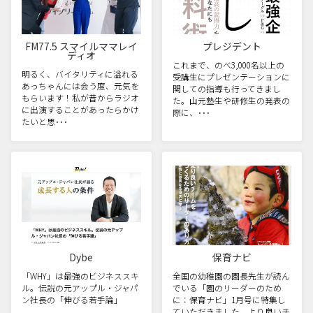
FM77.5 スマイルママレイ
プレジデント
ディオ
これまで、のべ3,000名以上の
明るく、バイタリティに溢れる
受講生にプレゼンテーションに
あっちゃんには会う度、元気を
関しての指導も行ってきまし
もらいます！私が昔からラジオ
た。山元塾生や研修生の発表の
に出演することがあったらかけ
際に、･･･
たいと思･･･
Dybe
保育ナビ
「WHY」は最強のビジネススキ
全国の幼稚園の園長先生が読ん
ル。伝説の元アップル・ジャパ
でいる「園のリーダーのため
ン社長の「伸びる若手論」
に：保育ナビ」1月号に特集し
ていただきました。より良いチ