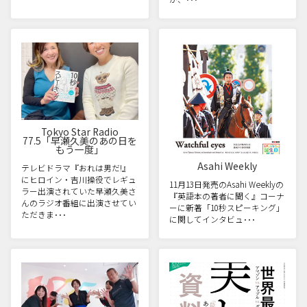
Tokyo Star Radio
77.5「早瀬久美のあの日を
もう一度」
Asahi Weekly
テレビドラマ『おれは男だ!』
にヒロイン・吉川操役でレギュ
11月13日発売のAsahi Weeklyの
ラー出演されていた早瀬久美さ
『英語本の著者に聞く』コーナ
んのラジオ番組に出演させてい
ーに新著「10秒スピーキング」
ただきま･･･
に関してインタビュ･･･