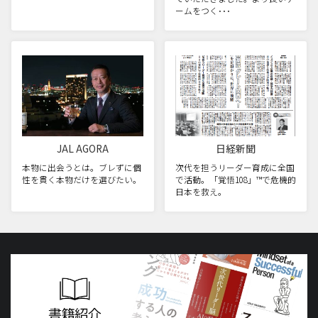
ームをつく･･･
JAL AGORA
日経新聞
本物に出会うとは。ブレずに個
次代を担うリーダー育成に全国
性を貫く本物だけを選びたい。
で活動。「覚悟108」™で危機的
日本を救え。