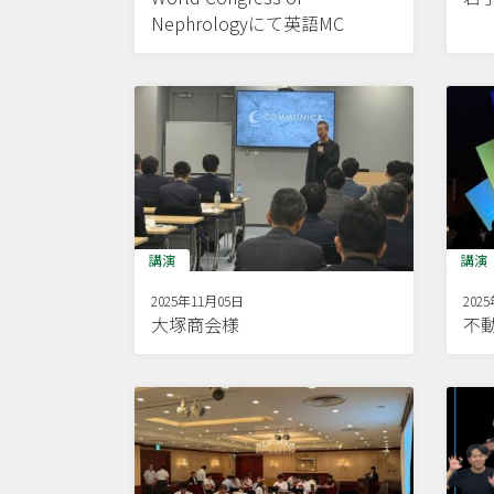
Nephrologyにて英語MC
講演
講演
2025年11月05日
202
大塚商会様
不