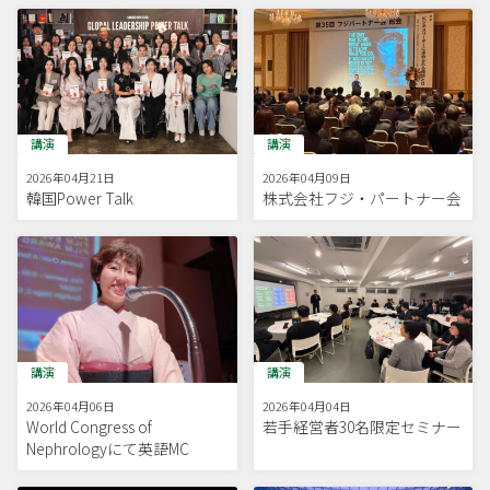
講演
講演
2026年04月21日
2026年04月09日
韓国Power Talk
株式会社フジ・パートナー会
講演
講演
2026年04月06日
2026年04月04日
World Congress of
若手経営者30名限定セミナー
Nephrologyにて英語MC