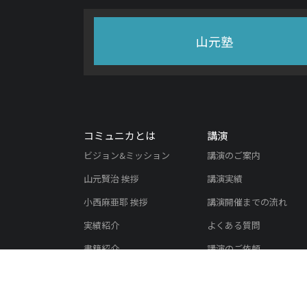
山元塾
コミュニカとは
講演
ビジョン&ミッション
講演のご案内
山元賢治 挨拶
講演実績
小西麻亜耶 挨拶
講演開催までの流れ
実績紹介
よくある質問
書籍紹介
講演のご依頼
メディア掲載実績
会社概要