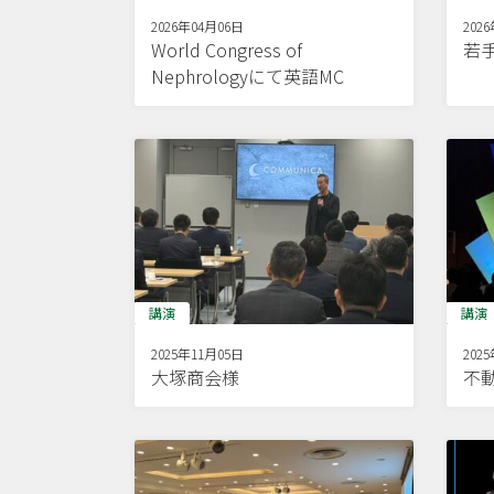
2026年04月06日
202
World Congress of
若
Nephrologyにて英語MC
講演
講演
2025年11月05日
202
大塚商会様
不