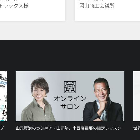
Dトラックス様
岡山商工会議所
プ
山元賢治のつぶやき・山元塾、小西麻亜耶の限定レッスン
世