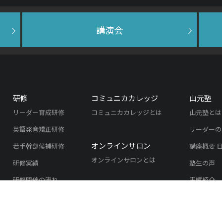
講演会
研修
コミュニカカレッジ
山元塾
リーダー育成研修
コミュニカカレッジとは
山元塾とは
英語発音矯正研修
リーダーの
オンラインサロン
若手幹部候補研修
講座概要 
オンラインサロンとは
研修実績
塾生の声
研修開催の流れ
実績紹介
よくある質問
入塾のご案
研修のご依頼
リスニング