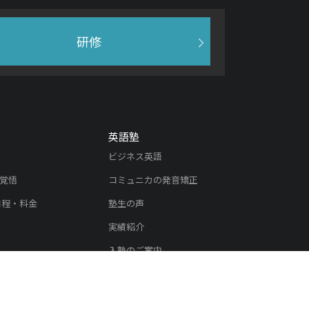
研修
英語塾
ビジネス英語
覚悟
コミュニカの発音矯正
日程・料金
塾生の声
実績紹介
入塾のご案内
内
リスニング教材
教材
リスニング教材ユーザーの声