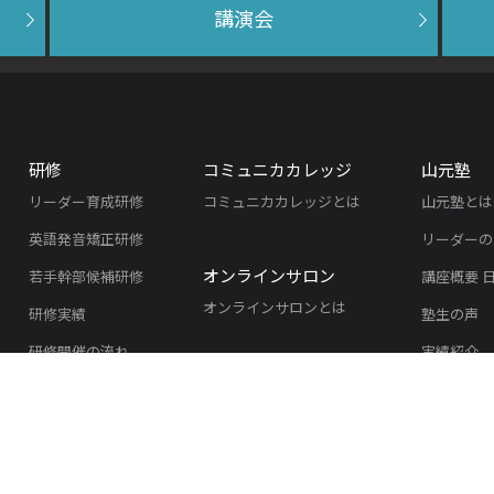
講演会
研修
コミュニカカレッジ
山元塾
リーダー育成研修
コミュニカカレッジとは
山元塾とは
英語発音矯正研修
リーダーの
オンラインサロン
若手幹部候補研修
講座概要 
オンラインサロンとは
研修実績
塾生の声
研修開催の流れ
実績紹介
よくある質問
入塾のご案
研修のご依頼
リスニング
リスニング