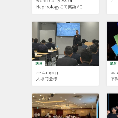
World Congress of
若
Nephrologyにて英語MC
講演
講演
2025年11月05日
202
大塚商会様
不