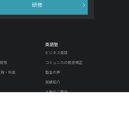
研修
英語塾
ビジネス英語
覚悟
コミュニカの発音矯正
日程・料金
塾生の声
実績紹介
入塾のご案内
内
リスニング教材
教材
リスニング教材ユーザーの声
教材ユーザーの声
オンラインレッスン