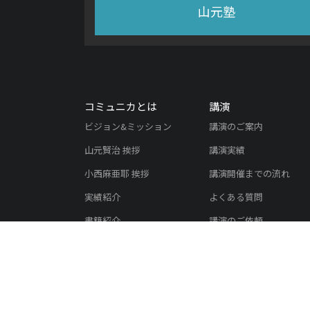
山元塾
コミュニカとは
講演
ビジョン&ミッション
講演のご案内
山元賢治 挨拶
講演実績
小西麻亜耶 挨拶
講演開催までの流れ
実績紹介
よくある質問
書籍紹介
講演のご依頼
メディア掲載実績
会社概要