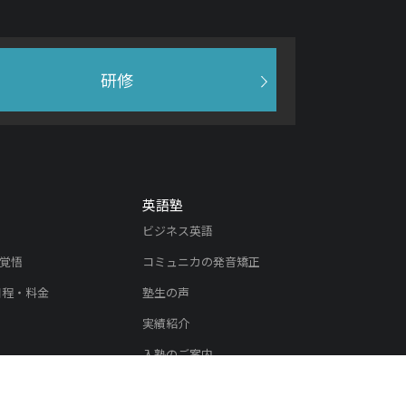
研修
英語塾
ビジネス英語
覚悟
コミュニカの発音矯正
日程・料金
塾生の声
実績紹介
入塾のご案内
内
リスニング教材