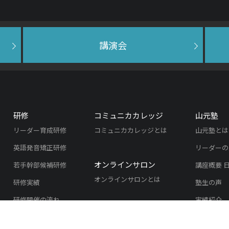
講演会
研修
コミュニカカレッジ
山元塾
リーダー育成研修
コミュニカカレッジとは
山元塾とは
英語発音矯正研修
リーダーの
オンラインサロン
若手幹部候補研修
講座概要 
オンラインサロンとは
研修実績
塾生の声
研修開催の流れ
実績紹介
よくある質問
入塾のご案