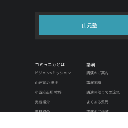
山元塾
コミュニカとは
講演
ビジョン&ミッション
講演のご案内
山元賢治 挨拶
講演実績
小西麻亜耶 挨拶
講演開催までの流れ
実績紹介
よくある質問
書籍紹介
講演のご依頼
メディア掲載実績