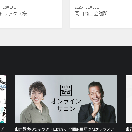
5年03月09日
2025年01月31日
Dトラックス様
岡山商工会議所
プ
山元賢治のつぶやき・山元塾、小西麻亜耶の限定レッスン
世