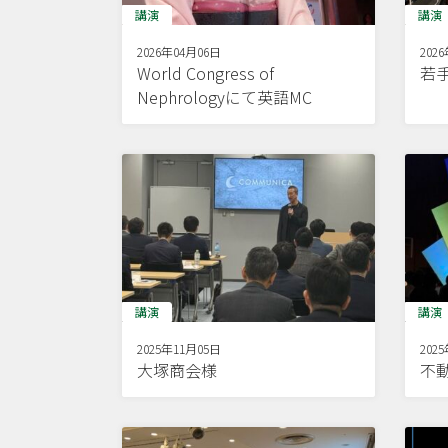
講演
講演
2026年04月06日
202
World Congress of
若
Nephrologyにて英語MC
講演
講演
2025年11月05日
202
大塚商会様
不