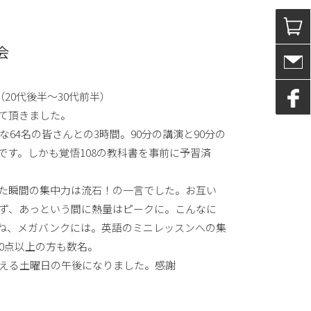
会
（20代後半〜30代前半）
て頂きました。
64名の皆さんとの3時間。90分の講演と90分の
です。しかも覚悟108の教科書を事前に予習済
た瞬間の集中力は流石！の一言でした。お互い
ず、あっという間に熱量はピークに。こんなに
ね、メガバンクには。英語のミニレッスンへの集
00点以上の方も数名。
える土曜日の午後になりました。感謝