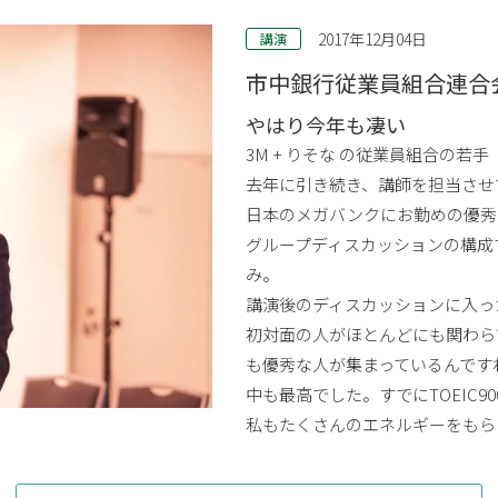
2017年12月04日
講演
市中銀行従業員組合連合
やはり今年も凄い
3M + りそな の従業員組合の若手
去年に引き続き、講師を担当させ
日本のメガバンクにお勤めの優秀な
グループディスカッションの構成
み。
講演後のディスカッションに入っ
初対面の人がほとんどにも関わら
も優秀な人が集まっているんです
中も最高でした。すでにTOEIC9
私もたくさんのエネルギーをもら