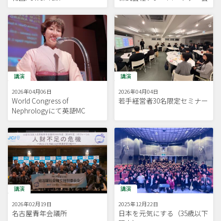
講演
講演
2026年04月06日
2026年04月04日
World Congress of
若手経営者30名限定セミナー
Nephrologyにて英語MC
講演
講演
2026年02月19日
2025年12月22日
名古屋青年会議所
日本を元気にする（35歳以下