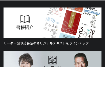
リーダー論や英会話のオリジナルテキストをラインナップ
山元賢治のつぶやき・山元塾、小西麻亜耶の限定レッスン