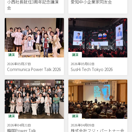
小西社長就任3周年記念講演
愛知中小企業家同友会
会
講演
講演
2026年05月27日
2026年05月02日
Communica Power Talk 2026
SusHi Tech Tokyo 2026
講演
講演
2026年04月21日
2026年04月09日
韓国Power Talk
株式会社フジ・パートナー会