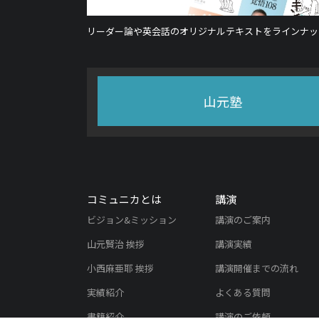
リーダー論や英会話のオリジナルテキストをラインナッ
山元塾
コミュニカとは
講演
ビジョン&ミッション
講演のご案内
山元賢治 挨拶
講演実績
小西麻亜耶 挨拶
講演開催までの流れ
実績紹介
よくある質問
書籍紹介
講演のご依頼