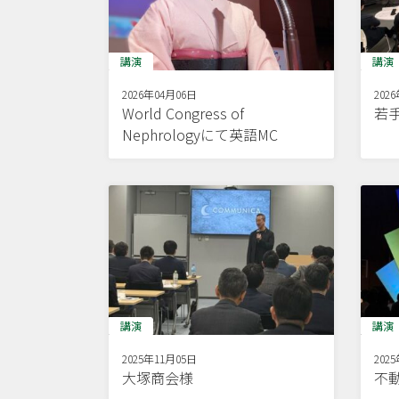
講演
講演
2026年04月06日
202
World Congress of
若
Nephrologyにて英語MC
講演
講演
2025年11月05日
202
大塚商会様
不