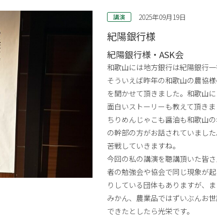
2025年09月19日
講演
紀陽銀行様
紀陽銀行様・ASK会
和歌山には地方銀行は紀陽銀行一
そういえば昨年の和歌山の農協様
を聞かせて頂きました。和歌山に
面白いストーリーも教えて頂きま
ちりめんじゃこも醤油も和歌山の
の幹部の方がお話されていました
苦戦していきますね。
今回の私の講演を聴講頂いた皆さ
者の勉強会や協会で同じ現象が起
りしている団体もありますが、ま
みかん、農業品ではずいぶんお世
できたとしたら光栄です。