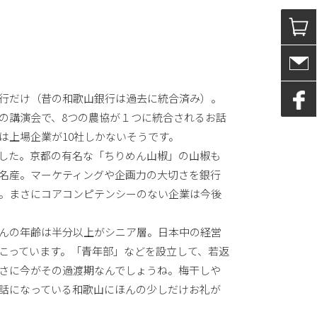
行だけ（昔の和歌山銀行は過去に統合済み）。
の講演会で、8つの農協が１つに統合されるお話
は上場企業が10社しかないそうです。
した。京都の有名な「ちりめん山椒」の山椒も
名産。マーケティングや企画力の大切さを銀行
。まさにコアコンピテンシーのない企業は今後
んの年齢は半分以上がシニア層。日本中の経営
こっています。「青年部」などを設立して、若返
さに今がその過渡期なんでしょうね。梅干しや
話になっている和歌山にほんの少しだけお礼が