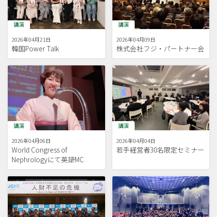
講演
講演
2026年04月21日
2026年04月09日
韓国Power Talk
株式会社フジ・パートナー会
講演
講演
2026年04月06日
2026年04月04日
World Congress of
若手経営者30名限定セミナー
Nephrologyにて英語MC