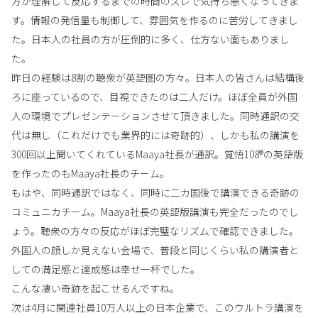
方が理解して反応するまでの時間のズレで気持ち悪くなってきま
す。情報の発信量も制御して、雰囲気を作るのに苦労してきまし
た。日本人の社員の方が圧倒的に多く、仕方ない面もありまし
た。
昨日の経験は8割の聴衆が英語圏の方々。日本人の皆さんは結構後
ろに座っているので、目視できたのは二人だけ。ほぼ全員が外国
人の環境でプレゼンテーションさせて頂きました。同時通訳の交
代は無し（これだけでも業界的には奇跡的）、しかも私の講演を
300回以上聞いてくれているMaaya社長が通訳。覚悟108®の英語版
を作ったのもMaaya社長のチーム。
もはや、同時通訳ではなく、同時に二カ国後で講演できる奇跡の
コミュニカチーム。Maaya社長の英語版講演も完全だったのでし
ょう。聴衆の方々の反応がほぼ完璧なリズムで確認できました。
外国人の顔しか見えない会場で、普段と同じくらい私の講演者と
しての満足感と達成感は幸せ一杯でした。
こんな凄い奇跡を起こせるんですね。
次は4月に関連社員10万人以上の日本企業で、このウルトラ講演を