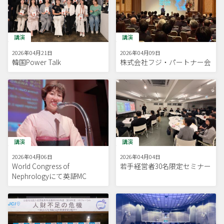
講演
講演
2026年04月21日
2026年04月09日
韓国Power Talk
株式会社フジ・パートナー会
講演
講演
2026年04月06日
2026年04月04日
World Congress of
若手経営者30名限定セミナー
Nephrologyにて英語MC