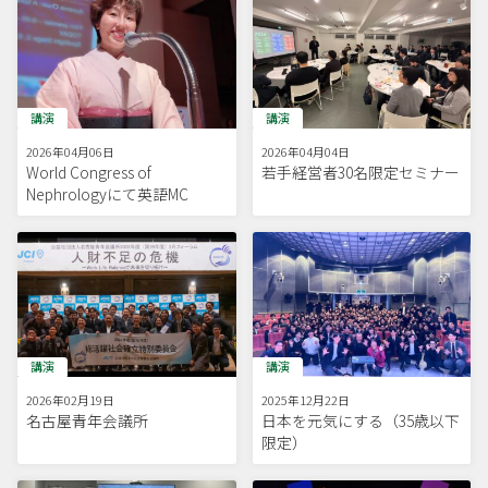
講演
講演
2026年04月06日
2026年04月04日
World Congress of
若手経営者30名限定セミナー
Nephrologyにて英語MC
講演
講演
2026年02月19日
2025年12月22日
名古屋青年会議所
日本を元気にする（35歳以下
限定）