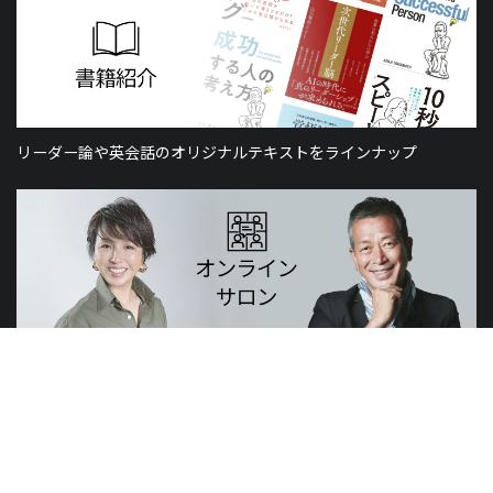
リーダー論や英会話のオリジナルテキストをラインナップ
山元賢治のつぶやき・山元塾、小西麻亜耶の限定レッスン