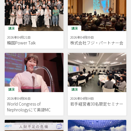
講演
講演
2026年04月21日
2026年04月09日
韓国Power Talk
株式会社フジ・パートナー会
講演
講演
2026年04月06日
2026年04月04日
World Congress of
若手経営者30名限定セミナー
Nephrologyにて英語MC