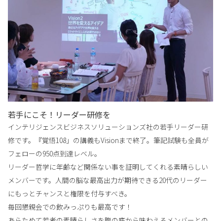
若手にこそ！リーダー研修を
インテリジェンスビジネスソリューションズ社の若手リーダー研
修です。『覚悟108」の講義もVisionまで終了。筆記試験も全員が
フェローの950点到達レベル。
リーダー哲学に年齢など関係ない事を証明してくれる素晴らしい
メンバーです。人間の脳な最高出力が期待できる20代のリーダー
にもっとチャンスと権限を付与すべき。
毎回懇親会での飲みっぷりも最高です！
あらためて若者の素晴らしさを腹の底から味わえるメンバーとの