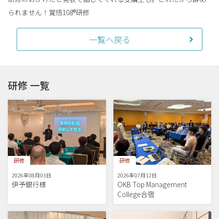
られません！覚悟10
8®研修
一覧へ戻る
研修 一覧
研修
研修
2026年08月03日
2026年07月12日
伊予銀行様
OKB Top Management
College合宿