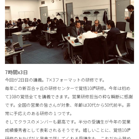
7時間x3日
今回が2日目の講義。7×3フォーマットの研修です。
毎年この新百合ヶ丘の研修センターで覚悟108®研修。
今年は初め
て108の覚悟全てを講義できます。営業研修
担当の粋な瞬断に感謝
です。全国の営業の皆さんが対象、年齢は30代から50代前半。非
常に手応えのある研修の１つです。
そしてクラスのメンバーも最
高です。半分の受講生が今年の営業
成績優秀者として表彰
されるそうです。嬉しいことに、覚悟108®
研修のおかげだと発表で話し
てくれる受講生も。これだから辞め