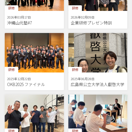
研修
研修
2026年03月17日
2026年02月09日
沖縄山元塾#7
企業研修プレゼン特訓
研修
研修
2025年12月22日
2025年06月28日
OKB2025 ファイナル
広島県公立大学法人叡啓大学
研修
研修