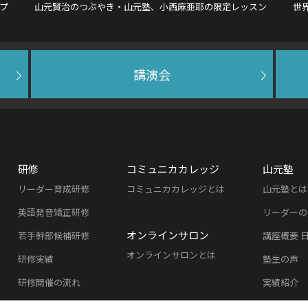
プ
山元賢治のつぶやき・山元塾、小西麻亜耶の限定レッスン
世
講演会
研修
コミュニカカレッジ
山元塾
リーダー育成研修
コミュニカカレッジとは
山元塾とは
英語発音矯正研修
リーダーの
オンラインサロン
若手幹部候補研修
講座概要 
オンラインサロンとは
研修実績
塾生の声
研修開催の流れ
実績紹介
よくある質問
入塾のご案