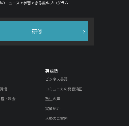
界のニュースで学習できる無料プログラム
研修
英語塾
ビジネス英語
覚悟
コミュニカの発音矯正
日程・料金
塾生の声
実績紹介
入塾のご案内
内
リスニング教材