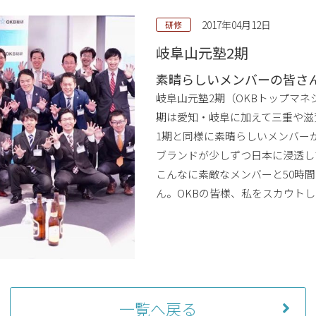
2017年04月12日
研修
岐阜山元塾2期
素晴らしいメンバーの皆さ
岐阜山元塾2期（OKBトップマネ
期は愛知・岐阜に加えて三重や滋
1期と同様に素晴らしいメンバー
ブランドが少しずつ日本に浸透し
こんなに素敵なメンバーと50時
ん。OKBの皆様、私をスカウト
一覧へ戻る