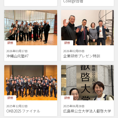
College合宿
研修
研修
2026年03月17日
2026年02月09日
沖縄山元塾#7
企業研修プレゼン特訓
研修
研修
2025年12月22日
2025年06月28日
OKB2025 ファイナル
広島県公立大学法人叡啓大学