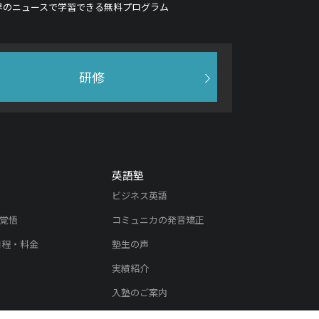
界のニュースで学習できる無料プログラム
研修
英語塾
ビジネス英語
覚悟
コミュニカの発音矯正
日程・料金
塾生の声
実績紹介
入塾のご案内
内
リスニング教材