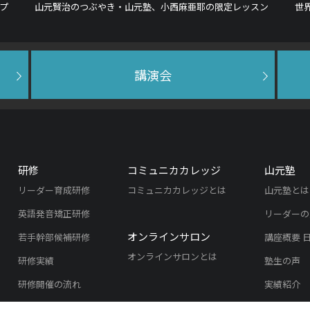
プ
山元賢治のつぶやき・山元塾、小西麻亜耶の限定レッスン
世
講演会
研修
コミュニカカレッジ
山元塾
リーダー育成研修
コミュニカカレッジとは
山元塾とは
英語発音矯正研修
リーダーの
オンラインサロン
若手幹部候補研修
講座概要 
オンラインサロンとは
研修実績
塾生の声
研修開催の流れ
実績紹介
よくある質問
入塾のご案