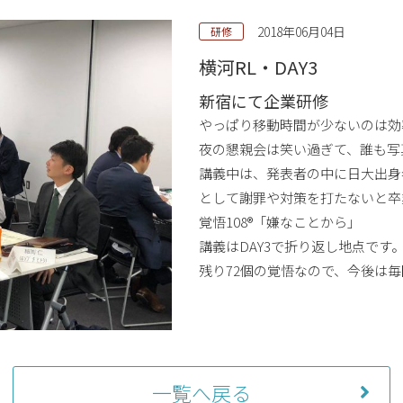
2018年06月04日
研修
横河RL・DAY3
新宿にて企業研修
やっぱり移動時間が少ないのは効
夜の懇親会は笑い過ぎて、誰も写
講義中は、発表者の中に日大出身
として謝罪や対策を打たないと卒
覚悟108®「嫌なことから」
講義はDAY3で折り返し地点です
残り72個の覚悟なので、今後は毎
一覧へ戻る