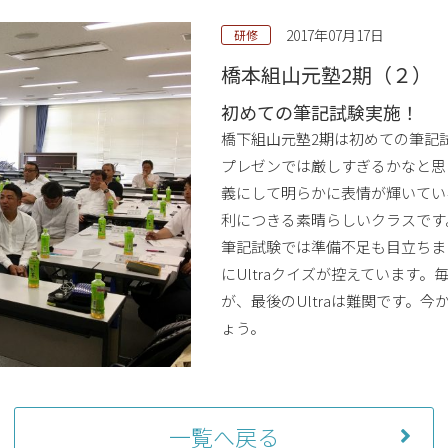
2017年07月17日
研修
橋本組山元塾2期（２）
初めての筆記試験実施！
橋下組山元塾2期は初めての筆記
プレゼンでは厳しすぎるかなと思
義にして明らかに表情が輝いてい
利につきる素晴らしいクラスです
筆記試験では準備不足も目立ちま
にUltraクイズが控えています
が、最後のUltraは難関です。
ょう。
一覧へ戻る