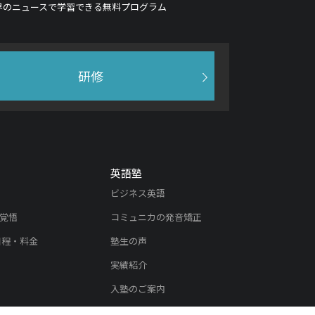
界のニュースで学習できる無料プログラム
研修
英語塾
ビジネス英語
覚悟
コミュニカの発音矯正
日程・料金
塾生の声
実績紹介
入塾のご案内
内
リスニング教材