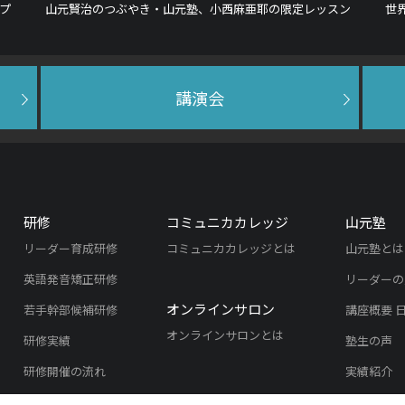
プ
山元賢治のつぶやき・山元塾、小西麻亜耶の限定レッスン
世
講演会
研修
コミュニカカレッジ
山元塾
リーダー育成研修
コミュニカカレッジとは
山元塾とは
英語発音矯正研修
リーダーの
オンラインサロン
若手幹部候補研修
講座概要 
オンラインサロンとは
研修実績
塾生の声
研修開催の流れ
実績紹介
よくある質問
入塾のご案