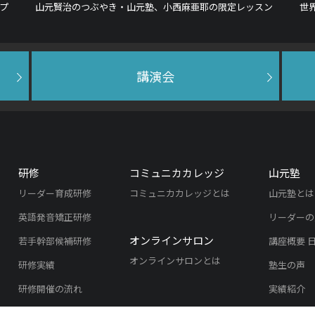
プ
山元賢治のつぶやき・山元塾、小西麻亜耶の限定レッスン
世
講演会
研修
コミュニカカレッジ
山元塾
リーダー育成研修
コミュニカカレッジとは
山元塾とは
英語発音矯正研修
リーダーの
オンラインサロン
若手幹部候補研修
講座概要 
オンラインサロンとは
研修実績
塾生の声
研修開催の流れ
実績紹介
よくある質問
入塾のご案