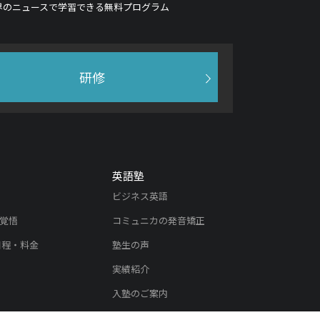
界のニュースで学習できる無料プログラム
研修
英語塾
ビジネス英語
覚悟
コミュニカの発音矯正
日程・料金
塾生の声
実績紹介
入塾のご案内
内
リスニング教材