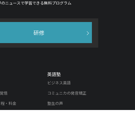
界のニュースで学習できる無料プログラム
研修
英語塾
ビジネス英語
覚悟
コミュニカの発音矯正
日程・料金
塾生の声
実績紹介
入塾のご案内
内
リスニング教材