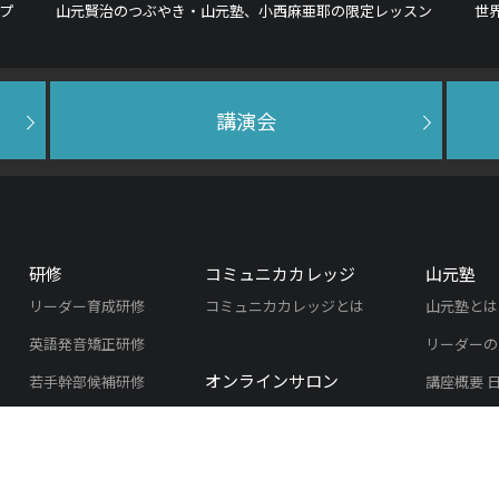
プ
山元賢治のつぶやき・山元塾、小西麻亜耶の限定レッスン
世
講演会
研修
コミュニカカレッジ
山元塾
リーダー育成研修
コミュニカカレッジとは
山元塾とは
英語発音矯正研修
リーダーの
オンラインサロン
若手幹部候補研修
講座概要 
オンラインサロンとは
研修実績
塾生の声
研修開催の流れ
実績紹介
よくある質問
入塾のご案