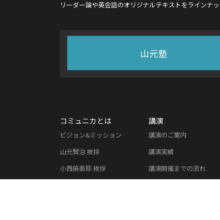
リーダー論や英会話のオリジナルテキストをラインナッ
山元塾
コミュニカとは
講演
ビジョン&ミッション
講演のご案内
山元賢治 挨拶
講演実績
小西麻亜耶 挨拶
講演開催までの流れ
実績紹介
よくある質問
書籍紹介
講演のご依頼
メディア掲載実績