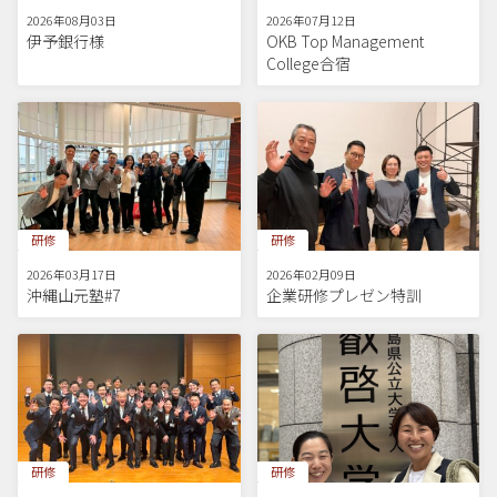
2026年08月03日
2026年07月12日
伊予銀行様
OKB Top Management
College合宿
研修
研修
2026年03月17日
2026年02月09日
沖縄山元塾#7
企業研修プレゼン特訓
研修
研修