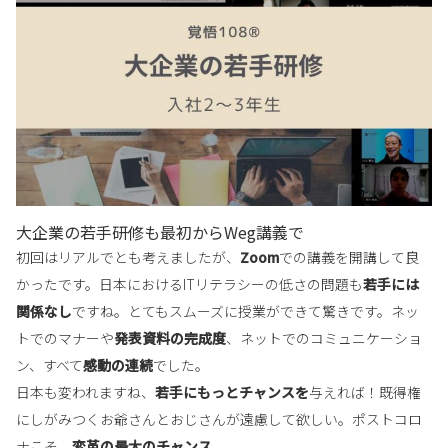
大企業の若手研修も最初からWeg講義で
初回はリアルでとも考えましたが、
Zoom
での講義を開
講して良
かったです。日本におけるITリテラシーの低さ
の問題も
若手には
関係なし
ですね。とてもスムーズに授業
ができて驚きです。ネッ
トでのマナーや
発表資料の完成度
、ネットでのコミュニケーショ
ン、すべて
感動の連続
でし
た。
日本も変われますね、
若手にもっとチャンスを
与えれば！既得権
にしがみつくお爺さんとおじさんが遠慮して欲しい
。ポストコロ
ナこそ、
変革の最大のチャンス
。