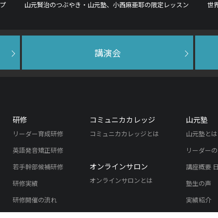
プ
山元賢治のつぶやき・山元塾、小西麻亜耶の限定レッスン
世
講演会
研修
コミュニカカレッジ
山元塾
リーダー育成研修
コミュニカカレッジとは
山元塾とは
英語発音矯正研修
リーダーの
オンラインサロン
若手幹部候補研修
講座概要 
オンラインサロンとは
研修実績
塾生の声
研修開催の流れ
実績紹介
よくある質問
入塾のご案