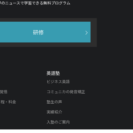
界のニュースで学習できる無料プログラム
研修
英語塾
ビジネス英語
覚悟
コミュニカの発音矯正
日程・料金
塾生の声
実績紹介
入塾のご案内
内
リスニング教材