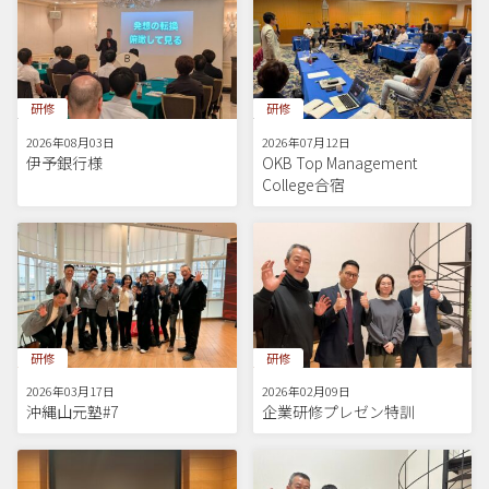
研修
研修
2026年08月03日
2026年07月12日
伊予銀行様
OKB Top Management
College合宿
研修
研修
2026年03月17日
2026年02月09日
沖縄山元塾#7
企業研修プレゼン特訓