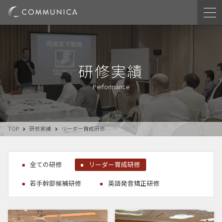
研修実績
Performance
TOP
研修実績
リーダー育成研修
全ての研修
リーダー育成研修
若手幹部候補研修
英語発音矯正研修