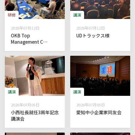
研修
講演
2026年07月12日
2026年07月12日
OKB Top
UDトラックス様
Management C…
講演
講演
2026年07月05日
2026年07月05日
小西社長就任3周年記念
愛知中小企業家同友会
講演会