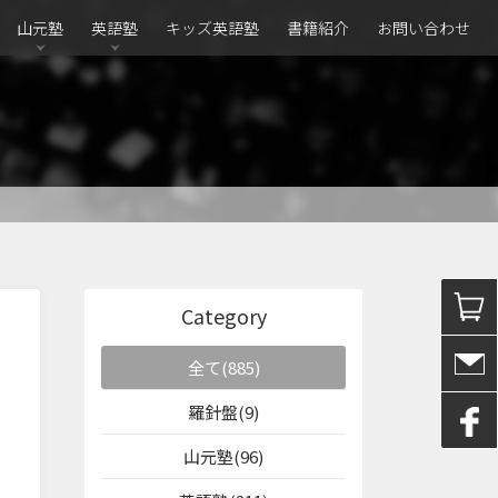
山元塾
英語塾
キッズ英語塾
書籍紹介
お問い合わせ
Category
全て(885)
羅針盤(9)
山元塾(96)