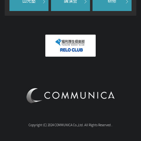
山元塾
講演会
研修
Copyright (C) 2024 COMMUNICA Co.,Ltd. All Rights Reserved .