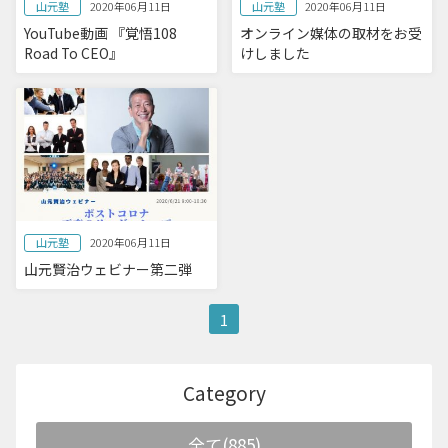
山元塾
山元塾
2020年06月11日
2020年06月11日
YouTube動画 『覚悟108
オンライン媒体の取材をお受
Road To CEO』
けしました
山元塾
2020年06月11日
山元賢治ウェビナー第二弾
1
Category
全て(885)