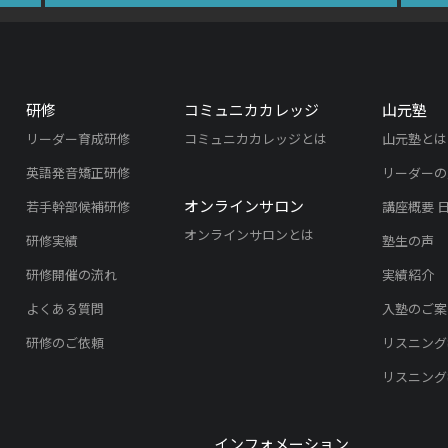
研修
コミュニカカレッジ
山元塾
リーダー育成研修
コミュニカカレッジとは
山元塾とは
英語発音矯正研修
リーダーの
オンラインサロン
若手幹部候補研修
講座概要 
オンラインサロンとは
研修実績
塾生の声
研修開催の流れ
実績紹介
よくある質問
入塾のご案
研修のご依頼
リスニング
リスニング
インフォメーション