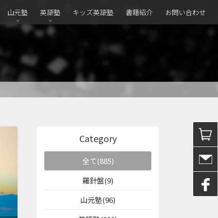
山元塾
英語塾
キッズ英語塾
書籍紹介
お問い合わせ
Category
全て(885)
羅針盤(9)
山元塾(96)