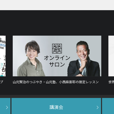
プ
山元賢治のつぶやき・山元塾、小西麻亜耶の限定レッスン
世
講演会