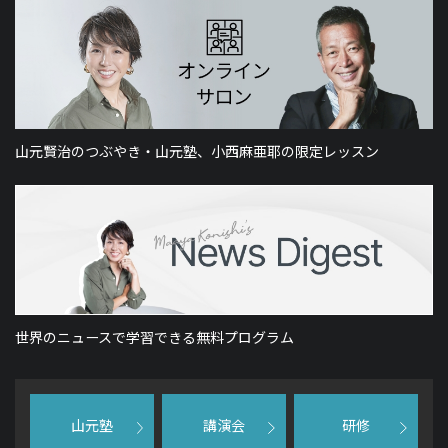
山元賢治のつぶやき・山元塾、小西麻亜耶の限定レッスン
世界のニュースで学習できる無料プログラム
山元塾
講演会
研修