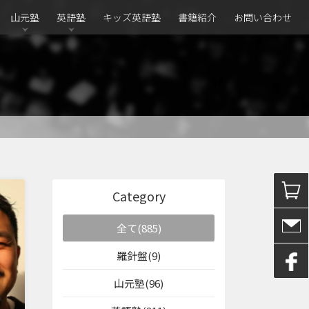
山元塾
英語塾
キッズ英語塾
書籍紹介
お問い合わせ
Category
全て(885)
羅針盤(9)
山元塾(96)