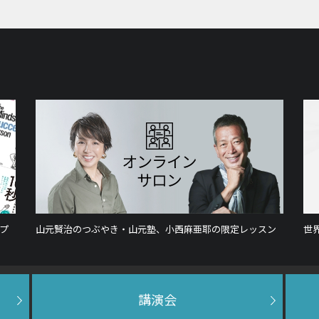
プ
山元賢治のつぶやき・山元塾、小西麻亜耶の限定レッスン
世
講演会