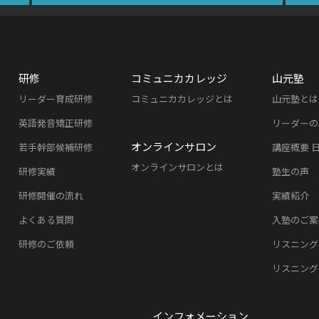
研修
コミュニカカレッジ
山元塾
リーダー育成研修
コミュニカカレッジとは
山元塾とは
英語発音矯正研修
リーダーの
オンラインサロン
若手幹部候補研修
講座概要 
オンラインサロンとは
研修実績
塾生の声
研修開催の流れ
実績紹介
よくある質問
入塾のご案
研修のご依頼
リスニング
リスニング
インフォメーション