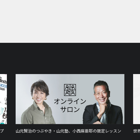
プ
山元賢治のつぶやき・山元塾、小西麻亜耶の限定レッスン
世