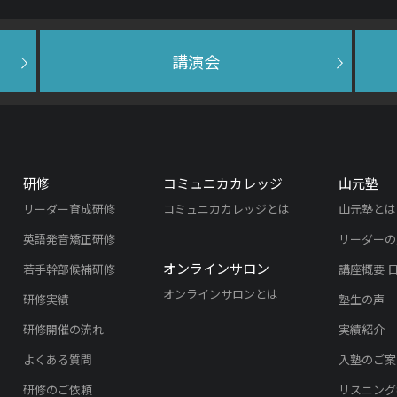
講演会
研修
コミュニカカレッジ
山元塾
リーダー育成研修
コミュニカカレッジとは
山元塾とは
英語発音矯正研修
リーダーの
オンラインサロン
若手幹部候補研修
講座概要 
オンラインサロンとは
研修実績
塾生の声
研修開催の流れ
実績紹介
よくある質問
入塾のご案
研修のご依頼
リスニング