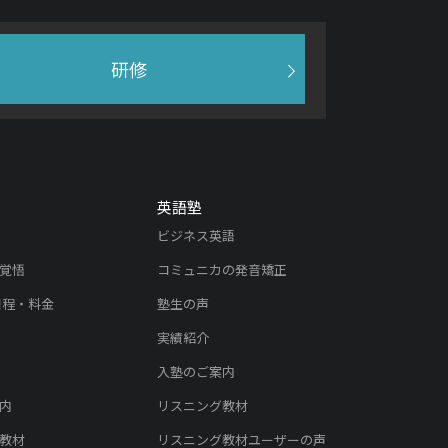
研修
英語塾
ビジネス英語
覚悟
コミュニカの発音矯正
日程・料金
塾生の声
実績紹介
入塾のご案内
内
リスニング教材
教材
リスニング教材ユーザーの声