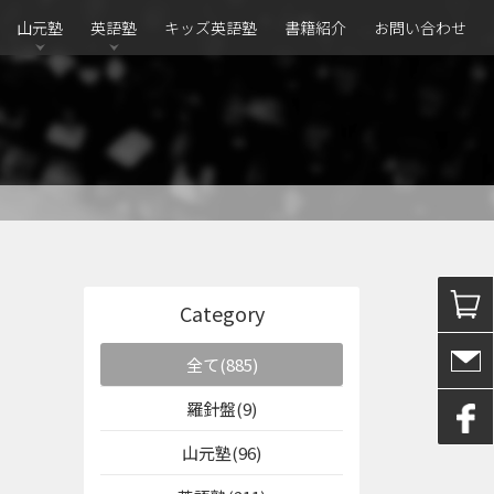
山元塾
英語塾
キッズ英語塾
書籍紹介
お問い合わせ
Category
全て(885)
羅針盤(9)
山元塾(96)