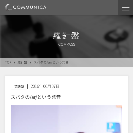
羅針盤
COMPASS
TOP
羅針盤
スバタの/ar/という発音
2016年06月07日
英語塾
スバタの/ar/という発音