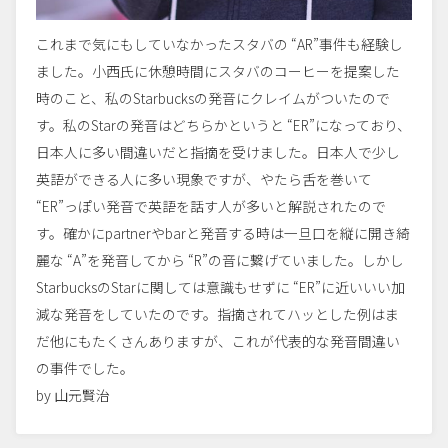
これまで気にもしていなかったスタバの “AR”事件も経験し
ました。小西氏に休憩時間にスタバのコーヒーを提案した
時のこと、私のStarbucksの発音にクレイムがついたので
す。私のStarの発音はどちらかというと “ER”になっており、
日本人に多い間違いだと指摘を受けました。日本人で少し
英語ができる人に多い現象ですが、やたら舌を巻いて
“ER”っぽい発音で英語を話す人が多いと解説されたので
す。確かにpartnerやbarと発音する時は一旦口を縦に開き綺
麗な “A”を発音してから “R”の音に繋げていました。しかし
StarbucksのStarに関しては意識もせずに “ER”に近いいい加
減な発音をしていたのです。指摘されてハッとした例はま
だ他にもたくさんありますが、これが代表的な発音間違い
の事件でした。
by 山元賢治