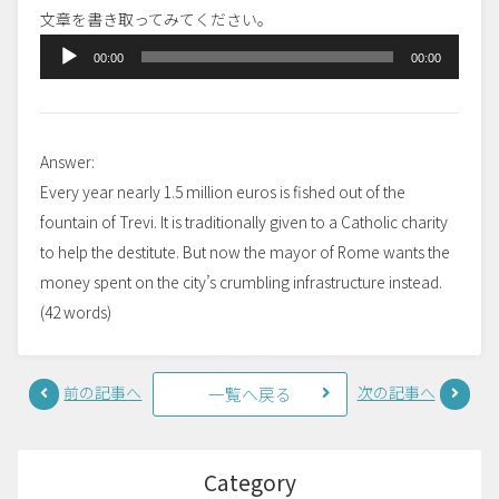
文章を書き取ってみてください。
音
00:00
00:00
声
プ
レ
Answer:
ー
Every year nearly 1.5 million euros is fished out of the
ヤ
fountain of Trevi. It is traditionally given to a Catholic charity
ー
to help the destitute. But now the mayor of Rome wants the
money spent on the city’s crumbling infrastructure instead.
(42 words)
前の記事へ
次の記事へ
一覧へ戻る
Category