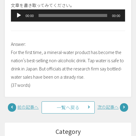
文章を書き取ってみてください。
音
00:00
00:00
声
プ
レ
Answer:
ー
For the first time, a mineral-water product has become the
ヤ
nation’s best-selling non-alcoholic drink. Tap water is safe to
ー
drink in Japan. But officials at the research firm say bottled-
water sales have been on a steady rise.
(37 words)
前の記事へ
次の記事へ
一覧へ戻る
Category