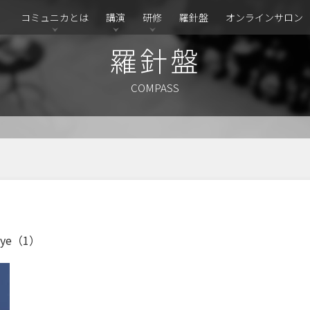
コミュニカとは
講演
研修
羅針盤
オンラインサロン
羅針盤
COMPASS
ye（1）