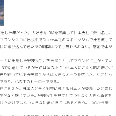
転職をした年だった。大好きなIBMを卒業して日本支社に数百名しか
ンフランシスコに出張中でOralce本社のスポーツジムで汗を流して
目に飛び込んできたあの瞬間は今でも忘れられない。感動で体が
ゲームに出場した野茂投手が先発投手としてマウンドに上がってい
LBで活躍しているが当時は体の小さい日本人にこんな晴れ舞台が
光り輝いている野茂投手からは大きなオーラを感じた。私にとっ
であり、心の中のヒーローである。
在に見えた。外国人と全く対等に戦える日本人が登場したと感じ
在だなと感じていた。野茂投手を見てとてつもなく大きな勇気を
開けただけではない大きな功績が彼にはあると思う。（心から感