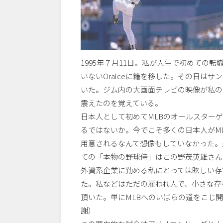
1995年７月11日。私が人生で初めての
いないOralceに籍を移した。その日はサ
いた。ジム内の大画面テレビの映像が私の
震えたのを覚えている。
日本人として初めてMLBのオールスター
るではないか。今でこそ多くの日本人がM
用意されるなんて想像もしていなかった。
ての「本物の野球侍」はこの野茂英雄さん
外資系企業に勤める私にとっては眩しい存
た。私などはただの雇われ人で、小さな存
頂いた。単にMLBへのいばらの道をこじ
謝）