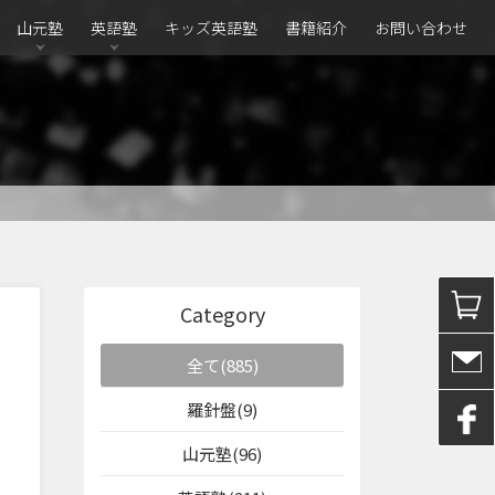
山元塾
英語塾
キッズ英語塾
書籍紹介
お問い合わせ
Category
全て(885)
羅針盤(9)
山元塾(96)