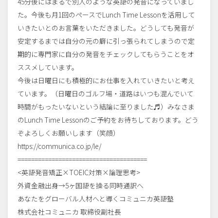
45分後にはまるで別人のような英語の発音になっていまし
た。今後も月1回のペースでLunch Time Lessonを活用して
いきたいとのお言葉をいただきました。どうしても発音が
安定するまでは自分の元の癖に引っ張られてしまうので定
期的に専門家に自分の発音をチェックしてもらうことをオ
ススメしています。
今後は日曜日にも積極的にお仕事を入れていきたいと考え
ています。（日曜日のゴルフ場・道路はいつも混んでいて
時間がもったいないという結論に至りました♬）みなさま
のLunch Time Lessonのご予約をお待ちしております。どう
ぞよろしくお願いします（笑顔）
https://communica.co.jp/le/
======================================
<英語発音矯正×TOEIC対策×論理思考>
外資金融出身→5ヶ国語を操る同時通訳へ
あなたをグローバル人材へと導くコミュニカ英語塾
株式会社コミュニカ 取締役副社長