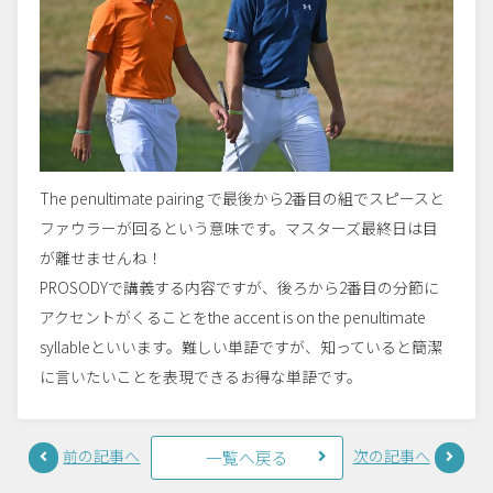
The penultimate pairing で最後から2番目の組でスピースと
ファウラーが回るという意味です。マスターズ最終日は目
が離せませんね！
PROSODYで講義する内容ですが、後ろから2番目の分節に
アクセントがくることをthe accent is on the penultimate
syllableといいます。難しい単語ですが、知っていると簡潔
に言いたいことを表現できるお得な単語です。
前の記事へ
次の記事へ
一覧へ戻る