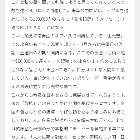
こんな私の話を聞いて勉強しようと思ってくれている人の
数も述べ20,000人に到達した。来年の中頃にはアップルを退
社してから100,000人の方々に「覚悟108®」のメッセージを
送り続けてきたことになる。
それに加えて南青山のオフィスで開講している「山元塾」
での出会いもすでに20期を超える。1月からは金曜日の21
期・土曜日の22期が開講になる。ここでの出会いも術に述
べ100,000人に達する。英語塾での出会いまで含めると数え
切れない皆さんと出会ってきた。自分は幸せな人間だと感
じている。自分が生きてきた生き様やリーダー哲学が皆さ
んのお役に立てれば光栄な事です。
これからも素敵な日本をさらに発展させてくれるような未
来の「龍馬」と出会うために全国を駆け巡る覚悟です。全
国の皆さんからの講演・研修依頼を心より楽しみにお待ち
しております。企業の皆様からの依頼も大歓迎です。来年
は英語塾も研修の形で本格的にデリバーを開始する年にな
ります。「未来に夢を馳せる」せっかく素晴らしい国・日