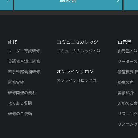
研修
コミュニカカレッジ
山元塾
リーダー育成研修
コミュニカカレッジとは
山元塾とは
英語発音矯正研修
リーダーの
オンラインサロン
若手幹部候補研修
講座概要 
オンラインサロンとは
研修実績
塾生の声
研修開催の流れ
実績紹介
よくある質問
入塾のご案
研修のご依頼
リスニング
リスニング