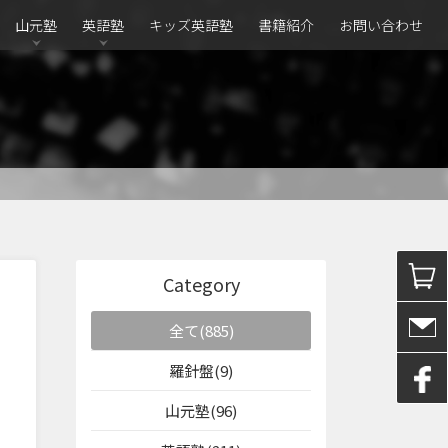
山元塾
英語塾
キッズ英語塾
書籍紹介
お問い合わせ
Category
全て(885)
羅針盤(9)
山元塾(96)