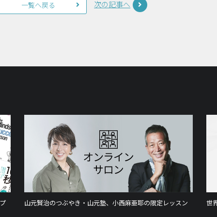
次の記事へ
一覧へ戻る
プ
山元賢治のつぶやき・山元塾、小西麻亜耶の限定レッスン
世