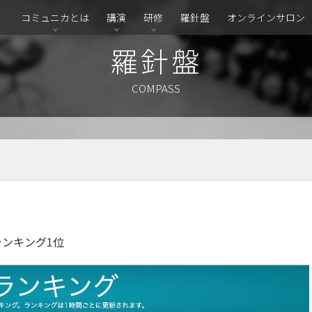
コミュニカとは
講演
研修
羅針盤
オンラインサロン
羅針盤
COMPASS
ランキング1位