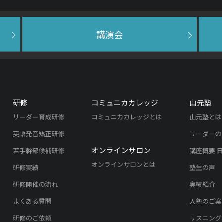
講演会
研修
コミュニカカレッジ
山元塾
リーダー育成研修
コミュニカカレッジとは
山元塾とは
英語発音矯正研修
リーダーの
オンラインサロン
若手幹部候補研修
講座概要 
オンラインサロンとは
研修実績
塾生の声
研修開催の流れ
実績紹介
よくある質問
入塾のご案
研修のご依頼
リスニング