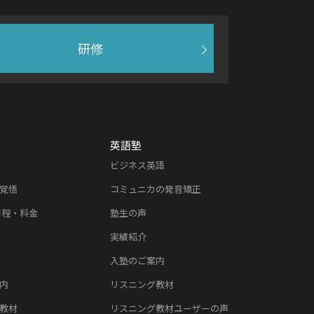
研修
英語塾
ビジネス英語
覚悟
コミュニカの発音矯正
日程・料金
塾生の声
実績紹介
入塾のご案内
内
リスニング教材
教材
リスニング教材ユーザーの声