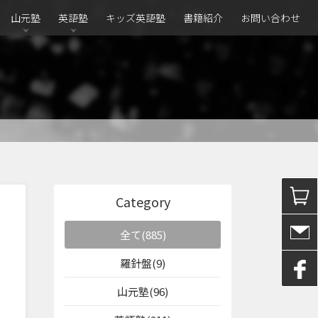
山元塾
英語塾
キッズ英語塾
書籍紹介
お問い合わせ
Category
全て(885)
羅針盤(9)
山元塾(96)