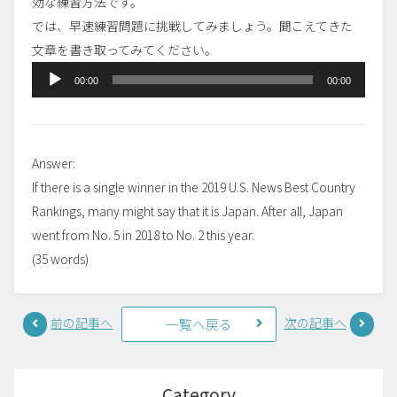
効な練習方法です。
では、早速練習問題に挑戦してみましょう。聞こえてきた
文章を書き取ってみてください。
音
00:00
00:00
声
プ
レ
Answer:
ー
If there is a single
winner in the 2019 U.S. News Best Country
ヤ
Rankings, many might say that it is Japan. After all, Japan
ー
went from No. 5 in 2018 to No. 2 this year.
(35 words)
前の記事へ
次の記事へ
一覧へ戻る
Category