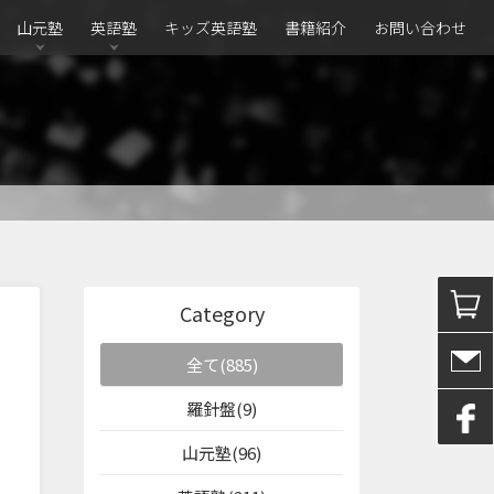
山元塾
英語塾
キッズ英語塾
書籍紹介
お問い合わせ
Category
全て(885)
羅針盤(9)
山元塾(96)