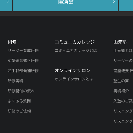
講演会
研修
コミュニカカレッジ
山元塾
リーダー育成研修
コミュニカカレッジとは
山元塾とは
英語発音矯正研修
リーダーの
オンラインサロン
若手幹部候補研修
講座概要 
オンラインサロンとは
研修実績
塾生の声
研修開催の流れ
実績紹介
よくある質問
入塾のご案
研修のご依頼
リスニング
リスニング